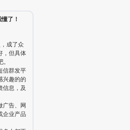
我懂了！
点，成了众
好，但具体
吧。
短信群发平
感兴趣的的
馈信息，及
做广告、网
或企业产品