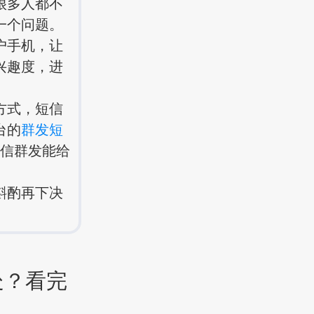
很多人都不
一个问题。
户手机，让
兴趣度，进
方式，短信
台的
群发短
短信群发能给
斟酌再下决
处？看完