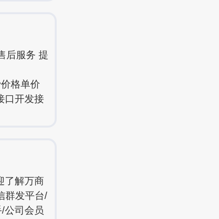
售后服务 提
费价格单价
关接口开发接
迎了解万商
信群发平台/
手/公司会员