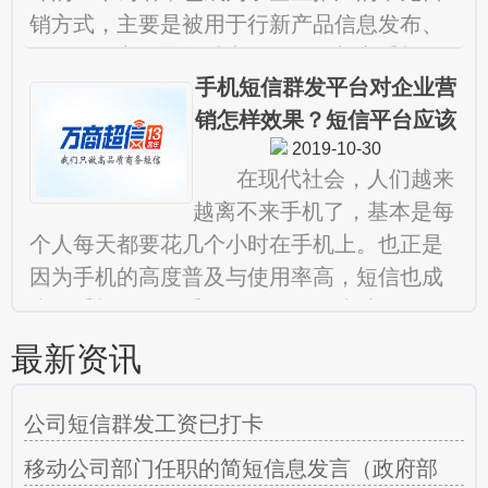
销方式，主要是被用于行新产品信息发布、
促销活动宣传等多种商务活动，加之手机短
手机短信群发平台对企业营
信导向准确、到达率接近100
销怎样效果？短信平台应该
2019-10-30
如何操作？
在现代社会，人们越来
越离不来手机了，基本是每
个人每天都要花几个小时在手机上。也正是
因为手机的高度普及与使用率高，短信也成
为了手机的一个重要工具。而据统计，每年
使用的短信数量仅次于电话的使
最新资讯
公司短信群发工资已打卡
移动公司部门任职的简短信息发言（政府部