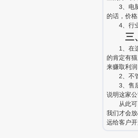
3、电脑
的话，价格
4、行业
三、短
1、在选
的肯定有猫
来赚取利润
2、不管
3、售后
说明这家公
从此可以
我们才会放
远给客户开