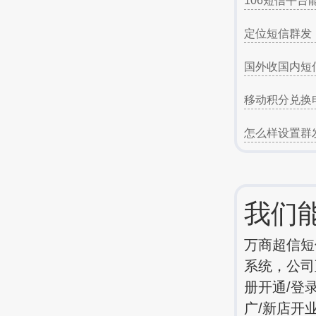
106短信平台
定位短信群发
国外收国内短
移动积分兑换
怎么样设置群
我们
万商超信短
系统，公司
册开通/登
广/新店开