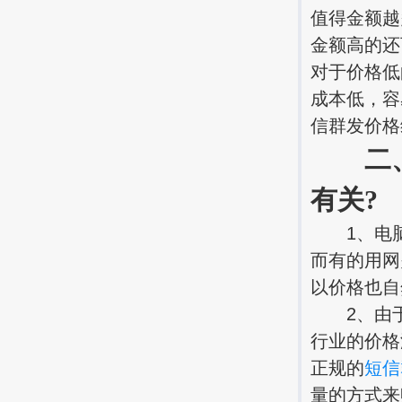
值得金额越
金额高的还
对于价格低
成本低，容
信群发价格
二、
有关?
1、电脑
而有的用网
以价格也自
2、由于
行业的价格
正规的
短信
量的方式来