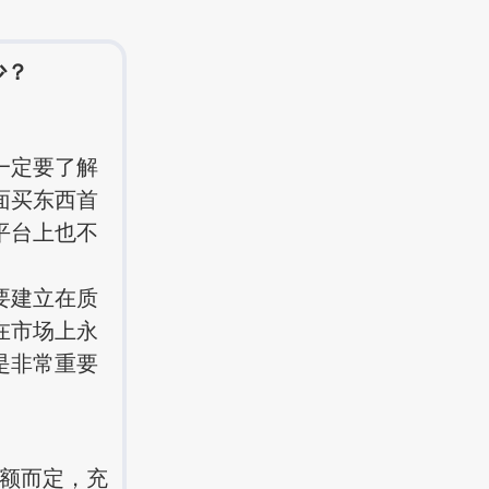
少？
一定要了解
面买东西首
平台上也不
要建立在质
在市场上永
是非常重要
额而定，充