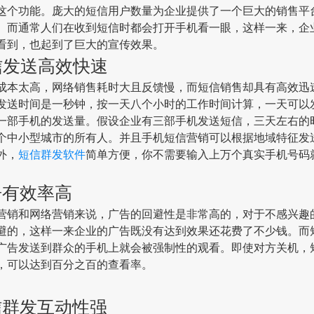
这个功能。庞大的短信用户数量为企业提供了一个巨大的销售平
。而通常人们在收到短信时都会打开手机看一眼，这样一来，企
看到，也起到了巨大的宣传效果。
信发送高效快速
太高，网络销售耗时大且反馈慢，而短信销售却具有高效迅
发送时间是一秒钟，按一天八个小时的工作时间计算，一天可以发送
一部手机的发送量。假设企业有三部手机发送短信，三天左右的
个中小型城市的所有人。并且手机短信营销可以根据地域特征发
外，
短信群发软件
简单方便，你不需要输入上万个真实手机号码
告有效率高
和网络营销来说，广告的回避性是非常高的，对于不感兴趣
避的，这样一来企业的广告既没有达到效果还花费了不少钱。而
广告发送到群众的手机上就会被强制性的观看。即使对方关机，
，可以达到百分之百的查看率。
信群发互动性强