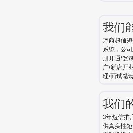
我们
万商超信短
系统，公司
册开通/登
广/新店开
理/面试邀
我们
3年短信推
供真实性短信