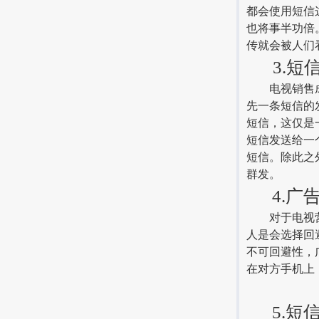
都会使用短信
也将事半功倍
传就会被人们
3.短
电视销售成本
先一条短信的
短信，这仅是
短信发送给一
短信。除此之
群发。
4.广
对于电视营销
人是会选择回
不可回避性，
在对方手机上
5.短