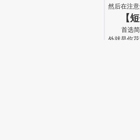
然后在注意
【短
首选简单
外就是你花
用品的短信
号的，还不
另外就是给
模给客户发
过短信一步
的“问候+
发送过多短
来的短信。
紧接着站
发送一条饮