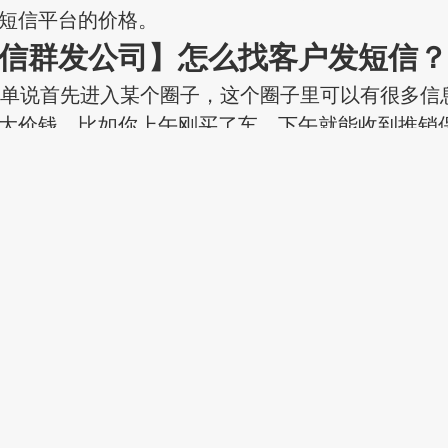
短信平台的价格。
信群发公司】
怎么找客户发短信
说首先进入某个圈子，这个圈子里可以有很多信
大价钱。比如你上午刚买了车，下午就能收到推销
，还有诈骗电话说可以退税的。想想这些人怎么拿
是有个圈子，有人做这个生意。
客户发短信要“经常做”这个所说的“经常做”不
短信，而是要有规律、有计划的给客户短信群发，
步引导，最终让客户对你的短信产生信赖，通过周
关怀”短信是比较好的方式，但是这里商家企业要记
信，一周两次就行了，这样下来有需求客户也会期
在客户的角度去考虑，因此建议你在中午吃饭的
食小常识，这样客户看后一般就会留下好的印象，