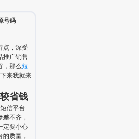
源号码
特点，深受
品推广销售
容，那么
短
接下来我就来
比较省钱
短信平台
参差不齐，
一定要小心
台的质量，