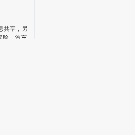
？
息共享，另
保险，汽车
到你的手机
是一次性大规
也就是说通
末或者节日
住不要一次性
待你下次发
时候给客户
也就不会删