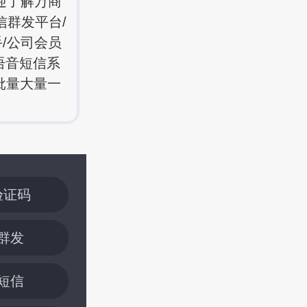
迎了解万商
信群发平台/
手/公司会员
语音短信系
批量大量一
验证码
群发
短信