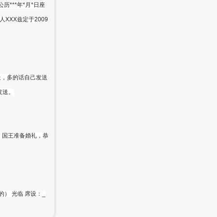
***年*月*日座
人XXX兹定于2009
送，多的话自己发送
发送。
），国王准备婚礼，恭
的） 光临 席设：_