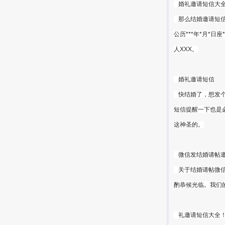
婚礼邀请短信大全！
那么结婚邀请短信
公历***年*月*日
人XXX。
婚礼邀请短信
快结婚了，想发个
短信提醒一下也是
这神圣的。
微信发结婚请帖
关于结婚请帖微信范文
酌恭候光临。我们
礼邀请短信大全！怎