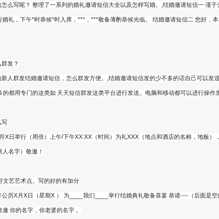
么写呢？ 整理了一系列的婚礼邀请短信大全以及怎样写婚。,结婚邀请短信一 谨于公历
厅举行婚礼，下午*时恭候*时入席，***，***敬备薄酌恭候光临。 结婚邀请短信二 您好，本
么群发？
新人群发结婚邀请短信，怎么群发方便。,结婚邀请短信发的少不多的话自己可以发
多的都用专门的这类如 天天短信群发这类平台进行发送。电脑和移动都可以进行操作
么写
X月X日举行（周倍）上午/下午XX:XX（时间）为礼XXX（地点和酒店的名称，地板
（新人名字）敬邀！
好文艺艺术点。写的好的有加分
公历X月X日（星期X ） 为____我们____举行结婚典礼敬备喜宴 恭请----（后面是空
_ 敬邀 你的名字，你老婆的名字 。