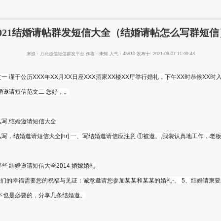
2021结婚请帖群发短信大全（结婚请帖怎么写群短信
来源：万商超信短信群发平台 作者：未知 人气：45810 发布于: 2021-09-07 11:09:43
 谨于公历XXX年XX月XX日座XXX酒家XX楼XX厅举行婚礼，下午XX时恭候XX时入席
婚邀请短信范文二 您好，。
写,结婚邀请短信大全
，结婚邀请短信大全[hr] 一、写结婚邀请信应注意 ①被邀。,我装认真地工作，老
 结婚邀请短信大全2014 婚嫁婚礼
我们的幸福需要您的祝福与见证：诚意邀请您参加某某和某某的婚礼-。 5、结婚请柬
下也是必要的，分享几条结婚邀。