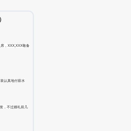
）
，XXX,XXX敬备
板装认真地付薪水
要发，不过婚礼前几