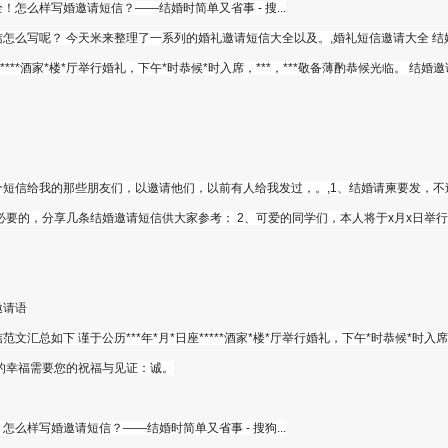
怎么样写婚邀请短信？——结婚时简单又省事 - 搜...
怎么写呢？ 今天米来整理了一系列的婚礼邀请短信大全以及。,婚礼短信邀请大全 结
座*****酒家*楼*厅举行婚礼，下午*时恭候*时入席，***，***敬备薄酌恭候光临。 结婚
短信给我的那些朋友们，以邀请他们，以前有人给我发过，。,1、结婚请柬要发，不
必要的，分享几条结婚邀请短信供大家参考： 2、可爱的同学们，本人将于x月x日举
邀请语
汇总如下 谨于公历***年*月*日座*****酒家*楼*厅举行婚礼，下午*时恭候*时入席，
的幸福需要您的祝福与见证：诚。
么样写婚邀请短信？——结婚时简单又省事 - 搜狗...