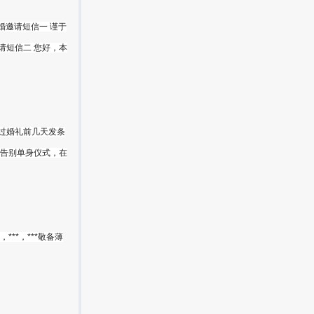
婚邀请短信一 谨于
邀请短信二 您好，本
过婚礼前几天发条
行告别单身仪式，在
***，***敬备薄