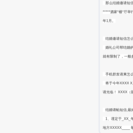
那么结婚邀请短信怎
*****酒家*楼*
年1月。
结婚邀请短信怎
婚礼公司帮结婚的
就有限制了，一般
手机群发请柬怎
将于今年XXXX 
请光临！ XXXX
结婚请帖短信,最
1、谨定于_XX_年
地方XXXXX___