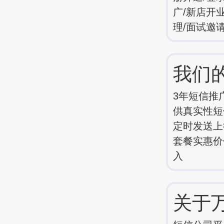
广/新店开
理/面试邀
我们
3年短信推
供真实性短信
定时发送上
套餐实惠价
入
关于