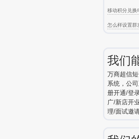
移动积分兑换
怎么样设置群
我们
万商超信短
系统，公司
册开通/登
广/新店开
理/面试邀