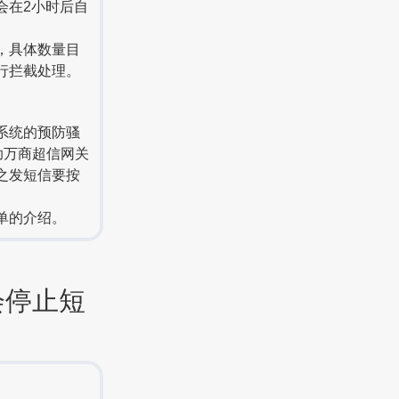
会在2小时后自
，具体数量目
行拦截处理。
系统的预防骚
助万商超信网关
之发短信要按
单的介绍。
会停止短