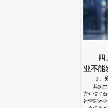
四、短
业不能
1、短
其实由于
方短信平台
运营商还会