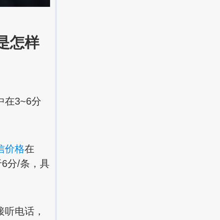
是怎样
在3~6分
信价格
在
6分/条，具
接听电话，