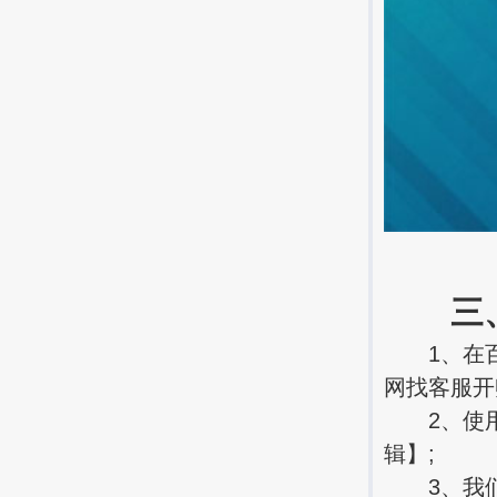
三、第
1、在百度
网找客服开
2、使用账
辑】;
3、我们选