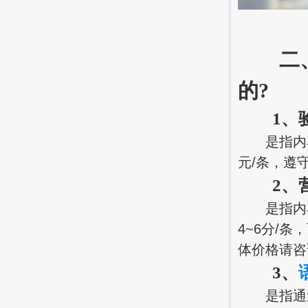
二、第
的?
1、验
是指内容
元/条，遵
2、
是指内容
4~6分/
体价格请咨
3、
是指通过