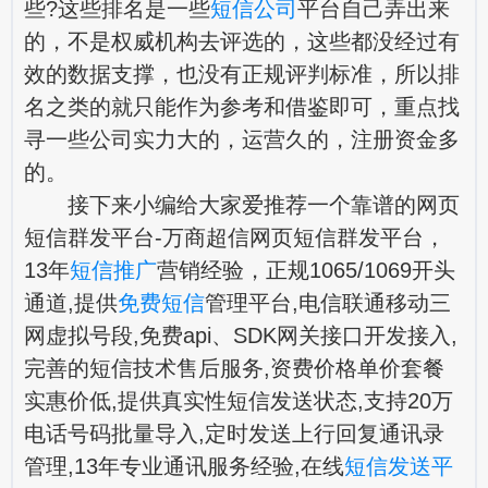
些?这些排名是一些
短信公司
平台自己弄出来
的，不是权威机构去评选的，这些都没经过有
效的数据支撑，也没有正规评判标准，所以排
名之类的就只能作为参考和借鉴即可，重点找
寻一些公司实力大的，运营久的，注册资金多
的。
接下来小编给大家爱推荐一个靠谱的网页
短信群发平台-万商超信网页短信群发平台，
13年
短信推广
营销经验，正规1065/1069开头
通道,提供
免费短信
管理平台,电信联通移动三
网虚拟号段,免费api、SDK网关接口开发接入,
完善的短信技术售后服务,资费价格单价套餐
实惠价低,提供真实性短信发送状态,支持20万
电话号码批量导入,定时发送上行回复通讯录
管理,13年专业通讯服务经验,在线
短信发送平